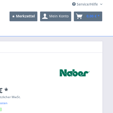
Service/Hilfe
Merkzettel
Mein Konto
0,00 € *
€ *
etzlicher MwSt.
osten