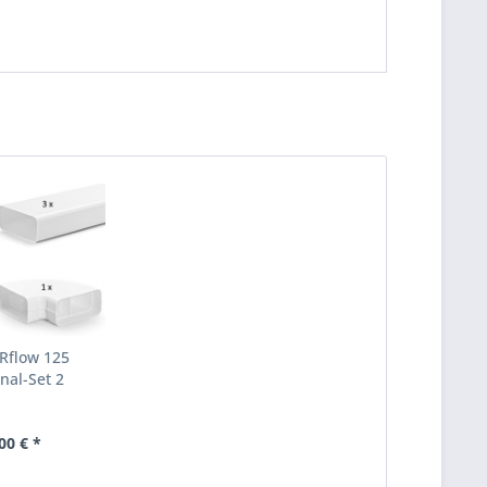
flow 125
nal-Set 2
00 € *