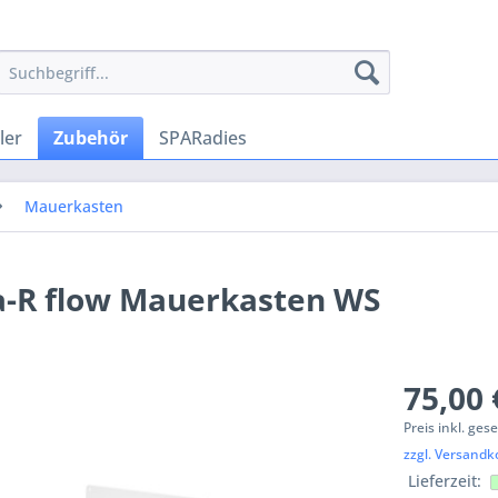
ler
Zubehör
SPARadies
Mauerkasten
a-R flow Mauerkasten WS
75,00 
Preis inkl. ges
zzgl. Versandk
Lieferzeit: