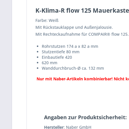
K-Klima-R flow 125 Mauerkast
Farbe: Weiß
Mit Rückstauklappe und Außenjalousie.
Mit Rechteckaufnahme für COMPAIR® flow 125.
Rohrstutzen 174 a x 82 a mm
Stutzentiefe 80 mm
Einbautiefe 420
620 mm
Wanddurchbruch-Ø ca. 132 mm
Nur mit Naber-Artikeln kombinierbar! Nicht k
Angaben zur Produktsicherheit:
Hersteller
: Naber GmbH