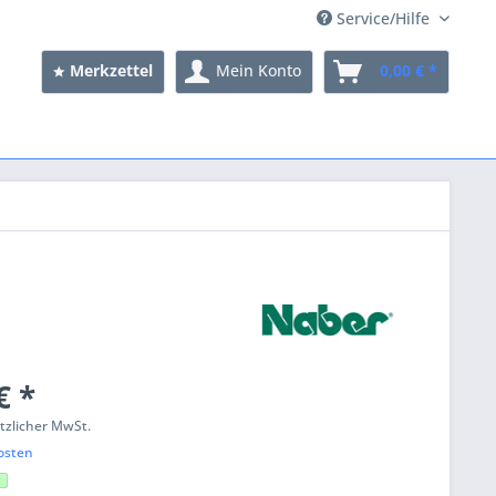
Service/Hilfe
Merkzettel
Mein Konto
0,00 € *
€ *
etzlicher MwSt.
osten