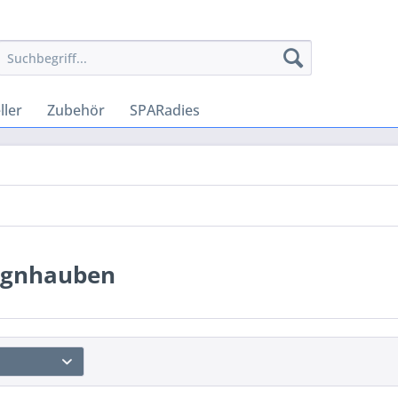
ler
Zubehör
SPARadies
ignhauben