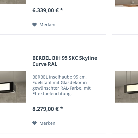
Seilabhängung, mit
Fernbedienung, 750 cbm/h, 48
6.339,00 € *
dB(A)
Merken
BERBEL BIH 95 SKC Skyline
Curve RAL
BERBEL Inselhaube 95 cm,
Edelstahl mit Glasdekor in
gewünschter RAL-Farbe, mit
Effektbeleuchtung,
Seilabhängung, mit
Fernbedienung, 875 cbm/h, 47
8.279,00 € *
dB(A)
Merken