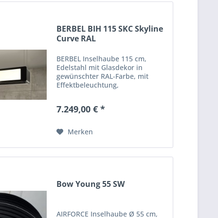
BERBEL BIH 115 SKC Skyline
Curve RAL
BERBEL Inselhaube 115 cm,
Edelstahl mit Glasdekor in
gewünschter RAL-Farbe, mit
Effektbeleuchtung,
Seilabhängung, mit
Fernbedienung, 875 cbm/h, 47
7.249,00 € *
dB(A)
Merken
Bow Young 55 SW
AIRFORCE Inselhaube Ø 55 cm,