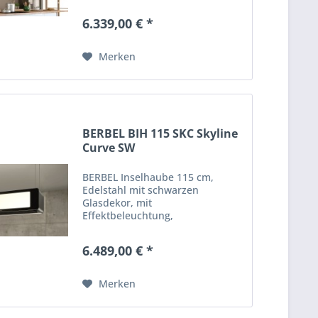
Fernbedienung, 750 cbm/h, 48
dB(A)
6.339,00 € *
Merken
BERBEL BIH 115 SKC Skyline
Curve SW
BERBEL Inselhaube 115 cm,
Edelstahl mit schwarzen
Glasdekor, mit
Effektbeleuchtung,
Seilabhängung, mit
Fernbedienung, 750 cbm/h, 48
6.489,00 € *
dB(A)
Merken