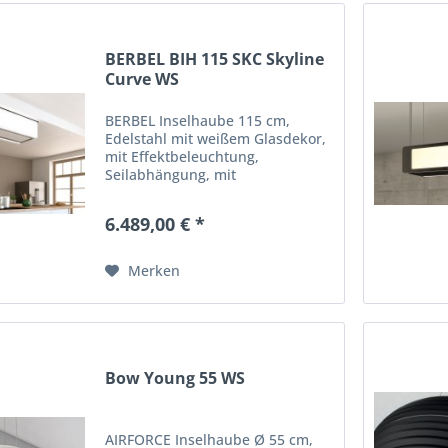
BERBEL BIH 115 SKC Skyline
Curve WS
BERBEL Inselhaube 115 cm,
Edelstahl mit weißem Glasdekor,
mit Effektbeleuchtung,
Seilabhängung, mit
Fernbedienung, 750 cbm/h, 48
dB(A)
6.489,00 € *
Merken
Bow Young 55 WS
AIRFORCE Inselhaube Ø 55 cm,