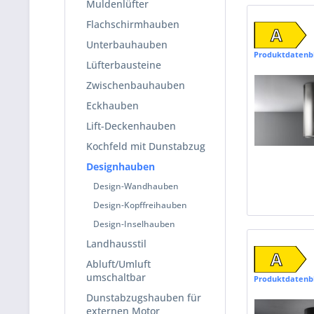
Muldenlüfter
Flachschirmhauben
A
Unterbauhauben
Produktdatenb
Lüfterbausteine
Zwischenbauhauben
Eckhauben
Lift-Deckenhauben
Kochfeld mit Dunstabzug
Designhauben
Design-Wandhauben
Design-Kopffreihauben
Design-Inselhauben
Landhausstil
A
Abluft/Umluft
umschaltbar
Produktdatenb
Dunstabzugshauben für
externen Motor