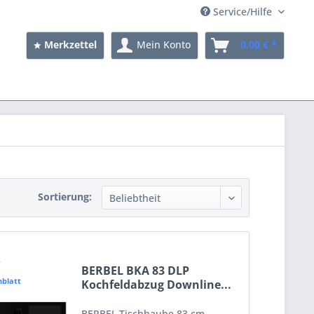
Service/Hilfe
Merkzettel
Mein Konto
0,00 € *
Sortierung:
BERBEL BKA 83 DLP
blatt
Kochfeldabzug Downline...
BERBEL Tischhaube 83 cm,