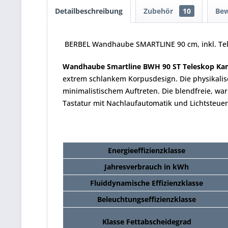
Detailbeschreibung
Zubehör
10
Be
BERBEL Wandhaube SMARTLINE 90 cm, inkl. Te
Wandhaube Smartline BWH 90 ST Teleskop Ka
extrem schlankem Korpusdesign. Die physikalis
minimalistischem Auftreten. Die blendfreie, w
Tastatur mit Nachlaufautomatik und Lichtsteu
Energieeffizienzklasse
Jahresverbrauch in kWh
Fluiddynamische Effizienzklasse
Beleuchtungseffizienzklasse
Klasse Fettabscheidegrad