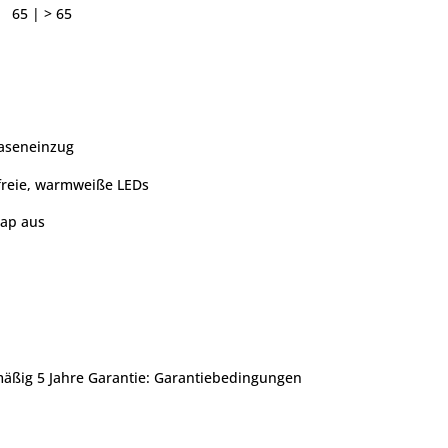
65 | > 65
raseneinzug
freie, warmweiße LEDs
rap aus
ßig 5 Jahre Garantie:
Garantiebedingungen