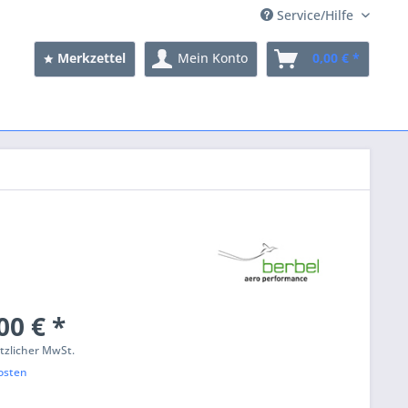
Service/Hilfe
Merkzettel
Mein Konto
0,00 € *
00 € *
etzlicher MwSt.
osten