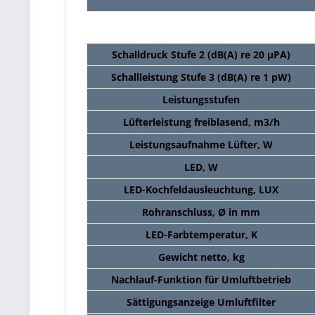
Schalldruck Stufe 2 (dB(A) re 20 µPA)
Schallleistung Stufe 3 (dB(A) re 1 pW)
Leistungsstufen
Lüfterleistung freiblasend, m3/h
Leistungsaufnahme Lüfter, W
LED, W
LED-Kochfeldausleuchtung, LUX
Rohranschluss, Ø in mm
LED-Farbtemperatur, K
Gewicht netto, kg
Nachlauf-Funktion für Umluftbetrieb
Sättigungsanzeige Umluftfilter