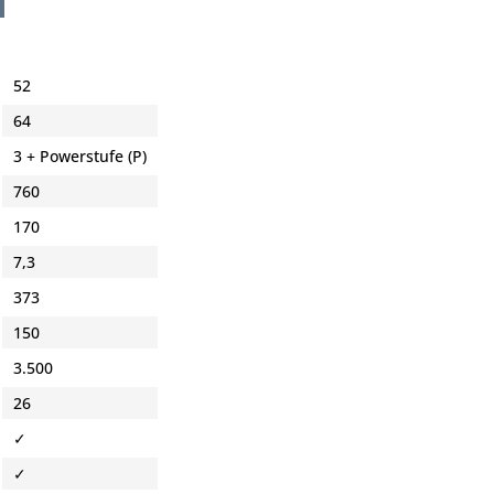
52
64
3 + Powerstufe (P)
760
170
7,3
373
150
3.500
26
✓
✓