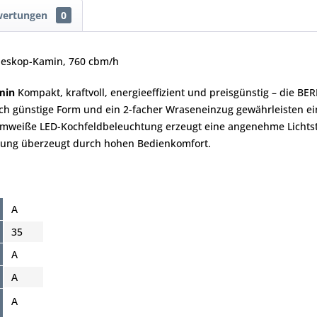
wertungen
0
leskop-Kamin, 760 cbm/h
min
Kompakt, kraftvoll, energieeffizient und preisgünstig – die B
ch günstige Form und ein 2-facher Wraseneinzug gewährleisten e
armweiße LED-Kochfeldbeleuchtung erzeugt eine angenehme Lichts
erung überzeugt durch hohen Bedienkomfort.
A
35
A
A
A