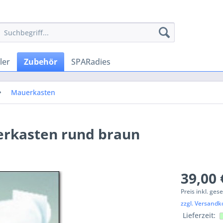
ler
Zubehör
SPARadies
Mauerkasten
erkasten rund braun
39,00 
Preis inkl. ges
zzgl. Versandk
Lieferzeit: