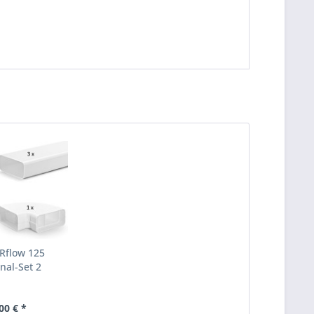
flow 125
nal-Set 2
00 € *