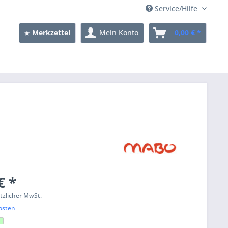
Service/Hilfe
Merkzettel
Mein Konto
0,00 € *
€ *
etzlicher MwSt.
osten