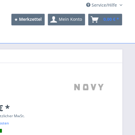
Service/Hilfe
Merkzettel
Mein Konto
0,00 € *
€ *
etzlicher MwSt.
osten