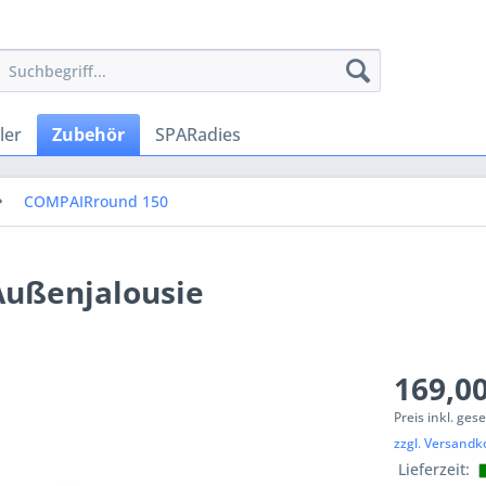
ler
Zubehör
SPARadies
COMPAIRround 150
Außenjalousie
169,00
Preis inkl. ges
zzgl. Versandk
Lieferzeit: