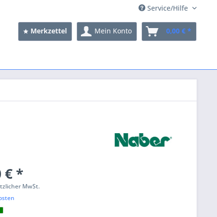
Service/Hilfe
Merkzettel
Mein Konto
0,00 € *
 € *
etzlicher MwSt.
osten