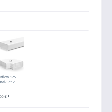
flow 125
nal-Set 2
00 € *