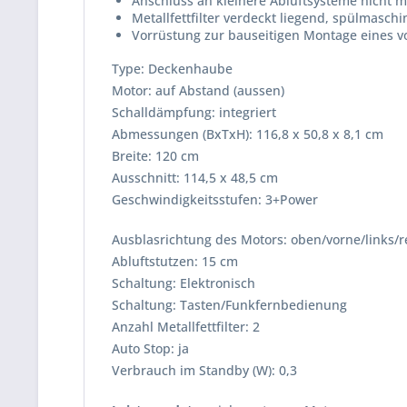
Anschluss an kleinere Abluftsysteme nicht m
Metallfettfilter verdeckt liegend, spülmasch
Vorrüstung zur bauseitigen Montage eines vo
Type: Deckenhaube
Motor: auf Abstand (aussen)
Schalldämpfung: integriert
Abmessungen (BxTxH): 116,8 x 50,8 x 8,1 cm
Breite: 120 cm
Ausschnitt: 114,5 x 48,5 cm
Geschwindigkeitsstufen: 3+Power
Ausblasrichtung des Motors: oben/vorne/links/r
Abluftstutzen: 15 cm
Schaltung: Elektronisch
Schaltung: Tasten/Funkfernbedienung
Anzahl Metallfettfilter: 2
Auto Stop: ja
Verbrauch im Standby (W): 0,3