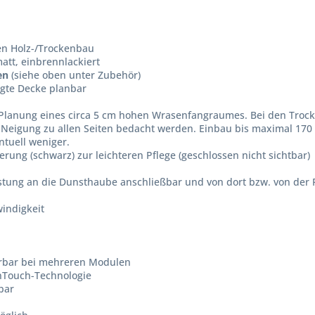
en Holz-/Trockenbau
att, einbrennlackiert
en
(siehe oben unter Zubehör)
ngte Decke planbar
e Planung eines circa 5 cm hohen Wrasenfangraumes. Bei den Tro
° Neigung zu allen Seiten bedacht werden. Einbau bis maximal 17
ntuell weniger.
rung (schwarz) zur leichteren Pflege (geschlossen nicht sichtbar)
eistung an die Dunsthaube anschließbar und von dort bzw. von de
indigkeit
rbar bei mehreren Modulen
InTouch-Technologie
bar