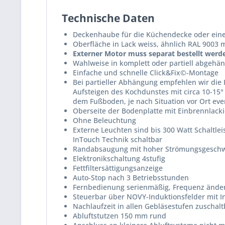
Technische Daten
Deckenhaube für die Küchendecke oder ein
Oberfläche in Lack weiss, ähnlich RAL 9003 m
Externer Motor muss separat bestellt werd
Wahlweise in komplett oder partiell abgehä
Einfache und schnelle Click&Fix©-Montage
Bei partieller Abhängung empfehlen wir di
Aufsteigen des Kochdunstes mit circa 10-15
dem Fußboden, je nach Situation vor Ort eve
Oberseite der Bodenplatte mit Einbrennlackie
Ohne Beleuchtung
Externe Leuchten sind bis 300 Watt Schaltl
InTouch Technik schaltbar
Randabsaugung mit hoher Strömungsgeschw
Elektronikschaltung 4stufig
Fettfiltersättigungsanzeige
Auto-Stop nach 3 Betriebsstunden
Fernbedienung serienmäßig, Frequenz ände
Steuerbar über NOVY-Induktionsfelder mit 
Nachlaufzeit in allen Gebläsestufen zuschalt
Abluftstutzen 150 mm rund