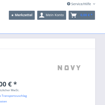
Service/Hilfe
Merkzettel
Mein Konto
0,00 € *
00 € *
etzlicher MwSt.
ro Transportzuschlag
osten