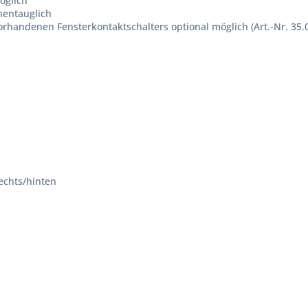
öglich
inentauglich
rhandenen Fensterkontaktschalters optional möglich (Art.-Nr. 35.
echts/hinten