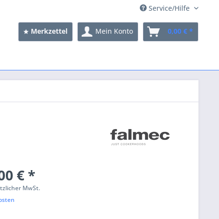
Service/Hilfe
Merkzettel
Mein Konto
0,00 € *
00 € *
etzlicher MwSt.
osten