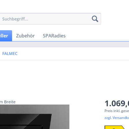
ller
Zubehör
SPARadies
FALMEC
1.069,
m Breite
Preis inkl. ges
zzgl. Versandk