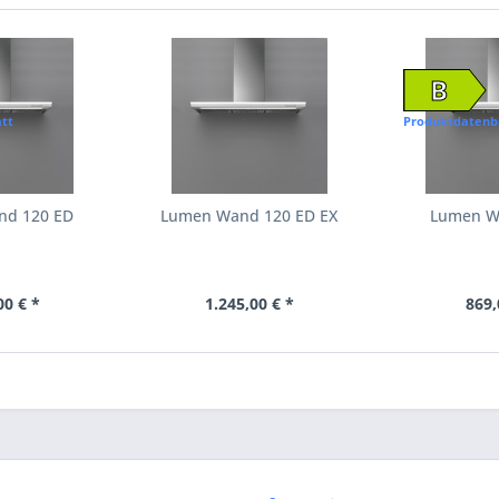
B
tt
Produktdatenb
nd 120 ED
Lumen Wand 120 ED EX
Lumen W
00 € *
1.245,00 € *
869,