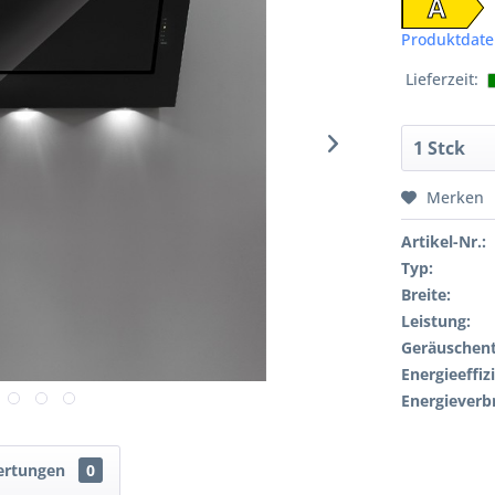
A
Produktdate
Lieferzeit:
Merken
Artikel-Nr.:
Typ:
Breite:
Leistung:
Geräuschent
Energieeffiz
Energieverb
ertungen
0