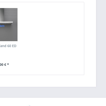
latt
and 60 ED
00 € *