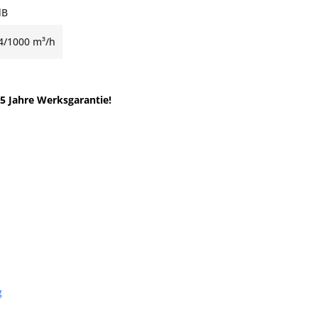
dB
4/1000 m³/h
 5 Jahre Werksgarantie!
g