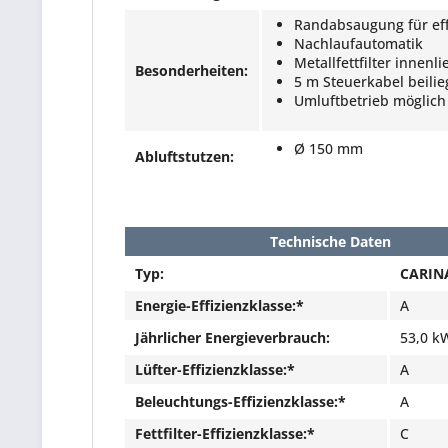
Randabsaugung für ef
Nachlaufautomatik
Metallfettfilter inne
Besonderheiten:
5 m Steuerkabel beili
Umluftbetrieb möglich
Ø 150 mm
Abluftstutzen:
Technische Daten
Typ:
CARIN
Energie-Effizienzklasse:*
A
Jährlicher Energieverbrauch:
53,0 k
Lüfter-Effizienzklasse:*
A
Beleuchtungs-Effizienzklasse:*
A
Fettfilter-Effizienzklasse:*
C