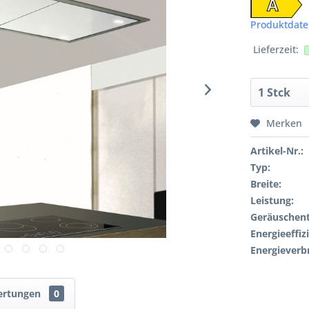
A
Produktdate
Lieferzeit:
Merken
Artikel-Nr.:
Typ:
Breite:
Leistung:
Geräuschent
Energieeffiz
Energieverb
ertungen
0