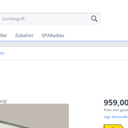
ler
Zubehör
SPARadies
en
959,00
ang!
Preis inkl. ges
zzgl. Versandk