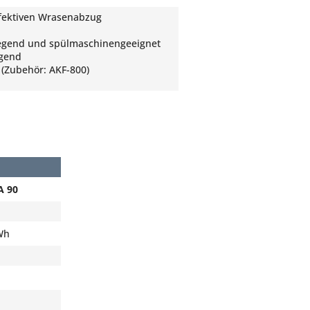
fektiven Wrasenabzug
nliegend und spülmaschinengeeignet
egend
 (Zubehör: AKF-800)
A 90
Wh