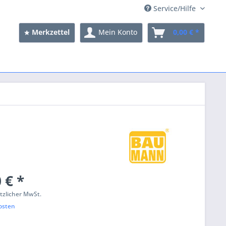
Service/Hilfe
Merkzettel
Mein Konto
0,00 € *
 € *
etzlicher MwSt.
osten