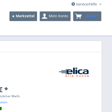
Service/Hilfe
Merkzettel
Mein Konto
0,00 € *
€ *
etzlicher MwSt.
osten