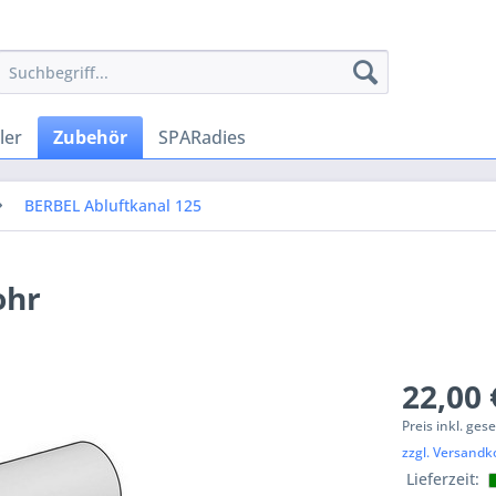
ler
Zubehör
SPARadies
BERBEL Abluftkanal 125
ohr
22,00 
Preis inkl. ges
zzgl. Versandk
Lieferzeit: