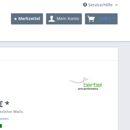
Service/Hilfe
Merkzettel
Mein Konto
0,00 € *
€ *
etzlicher MwSt.
osten