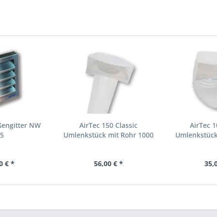
ßengitter NW
AirTec 150 Classic
AirTec 1
25
Umlenkstück mit Rohr 1000
Umlenkstück
mm
50
0 € *
56,00 € *
35,