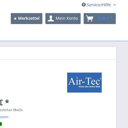
Service/Hilfe
Merkzettel
Mein Konto
0,00 € *
€ *
etzlicher MwSt.
osten