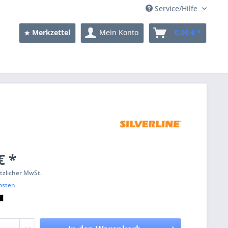
Service/Hilfe
Merkzettel
Mein Konto
0,00 € *
€ *
etzlicher MwSt.
osten