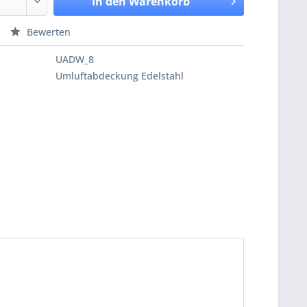
In den
Warenkorb
Bewerten
UADW_8
Umluftabdeckung Edelstahl