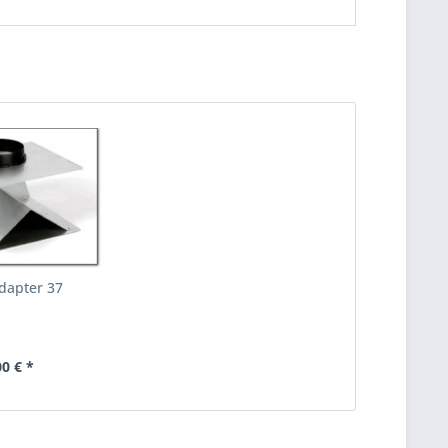
dapter 37
00 € *