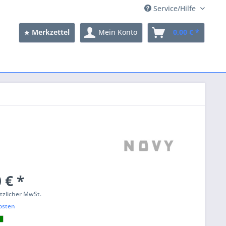
Service/Hilfe
Merkzettel
Mein Konto
0,00 € *
 € *
etzlicher MwSt.
osten