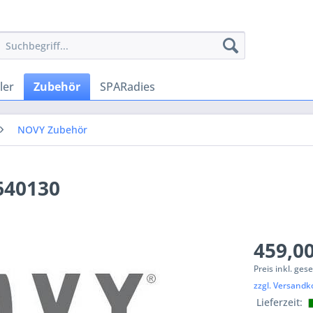
ler
Zubehör
SPARadies
NOVY Zubehör
640130
459,00
Preis inkl. ges
zzgl. Versandk
Lieferzeit: