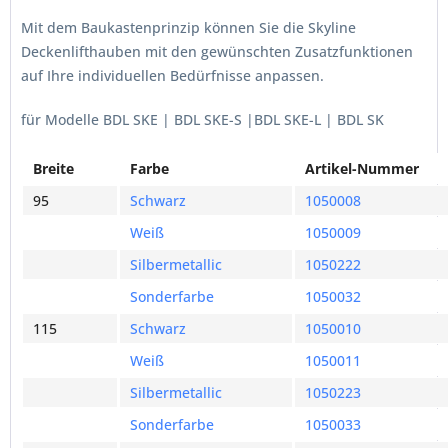
Mit dem Baukastenprinzip können Sie die Skyline
Deckenlifthauben mit den gewünschten Zusatzfunktionen
auf Ihre individuellen Bedürfnisse anpassen.
für Modelle BDL SKE | BDL SKE-S |BDL SKE-L | BDL SK
Breite
Farbe
Artikel-Nummer
95
Schwarz
1050008
Weiß
1050009
Silbermetallic
1050222
Sonderfarbe
1050032
115
Schwarz
1050010
Weiß
1050011
Silbermetallic
1050223
Sonderfarbe
1050033