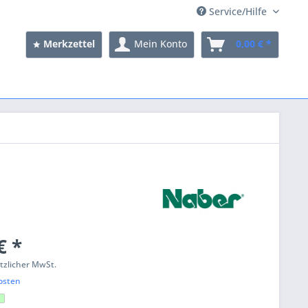
Service/Hilfe
Merkzettel
Mein Konto
0,00 € *
€ *
etzlicher MwSt.
osten