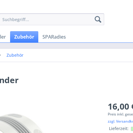
ler
Zubehör
SPARadies
Zubehör
inder
16,00 
Preis inkl. ges
zzgl. Versandk
Lieferzeit: