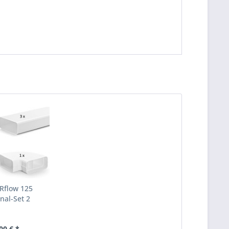
flow 125
nal-Set 2
00 € *