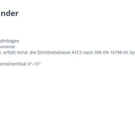
inder
rohrbögen
mponente
 erfüllt mind. die Dichtheitsklasse ATC3 nach DIN EN 16798 im S
ntal/vertikal 0°–15°