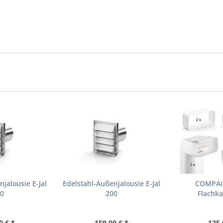
jalousie E-Jal
Edelstahl-Außenjalousie E-Jal
COMPAIR
80
200
Flachka
0 € *
159,00 € *
125,